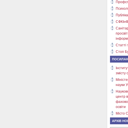
Профсп
Психол
Публіка
СФКІнФ
Саніта
просві
інформ
Статті 
Стоп Бу
ПОСИЛА
Інститу
змісту 
Міністе
науки У
Науков
центр в
фахово
освіти
Місто С
АРХІВ НО