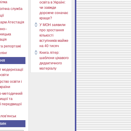
ілка
освіта в Україні:
чи завжди
огічна служба
дорожче означає
ції
краще?
арм Атестація
У МОН заявили
рно–
про зростання
тницька
кількості
ація
вступників майже
на 40 тисяч
та репортажі
Книга літер:
лінг
шаблони цікавого
ННЯ
дидактичного
матеріалу
т модернізації
освіти
рство освіти і
країни
о-методичний
ищої та
ї передвищої
лов’янськ
ВИН