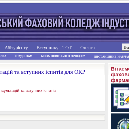
Абітурієнту
Вступнику з ТОТ
Оплата
ІЛКА
СТУДЕНТАМ
МОВА ОСВІТНЬОГО ПРОЦЕСУ
ДИСТАНЦІЙНЕ НАВЧА
Вітаєм
тацій та вступних іспитів для ОКР
фахово
фармац
ультацій та вступних іспитів