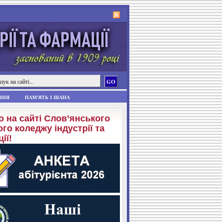
ННЯ
ПАМ'ЯТЬ І ШАНА
о на сайті Слов’янського
го коледжу індустрії та
ії!