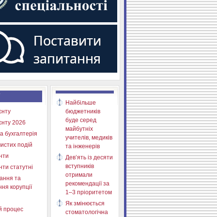
Найбільше
єнту
бюджетників
буде серед
єнту 2026
майбутніх
а бухгалтерія
учителів, медиків
истих подій
та інженерів
нти
Дев’ять із десяти
вступників
нти статутні
отримали
ання та
рекомендації за
ня корупції
1–3 пріоритетом
Як змінюється
й процес
стоматологічна