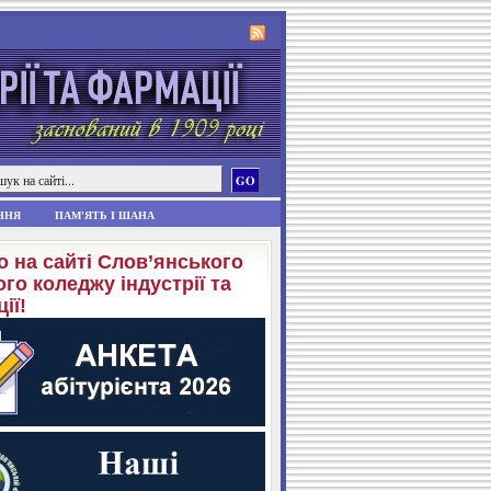
ННЯ
ПАМ'ЯТЬ І ШАНА
о на сайті Слов’янського
го коледжу індустрії та
ії!