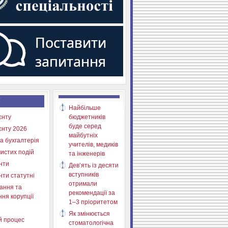
Найбільше
єнту
бюджетників
буде серед
єнту 2026
майбутніх
а бухгалтерія
учителів, медиків
истих подій
та інженерів
нти
Дев’ять із десяти
вступників
нти статутні
отримали
ання та
рекомендації за
ня корупції
1–3 пріоритетом
Як змінюється
й процес
стоматологічна