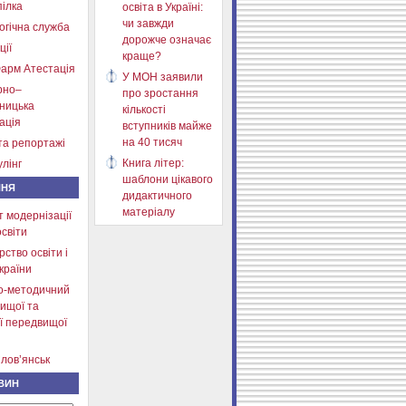
ілка
освіта в Україні:
чи завжди
огічна служба
дорожче означає
ції
краще?
арм Атестація
У МОН заявили
рно–
про зростання
тницька
кількості
ація
вступників майже
на 40 тисяч
та репортажі
Книга літер:
лінг
шаблони цікавого
ННЯ
дидактичного
матеріалу
т модернізації
освіти
рство освіти і
країни
о-методичний
ищої та
ї передвищої
лов’янськ
ВИН