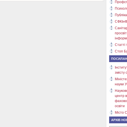
Профсп
Психол
Публіка
СФКІнФ
Саніта
просві
інформ
Статті 
Стоп Бу
ПОСИЛА
Інститу
змісту 
Міністе
науки У
Науков
центр в
фахово
освіти
Місто С
АРХІВ НО