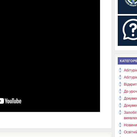
КАТЕГОРІЇ
Абітурі
Абітурі
Відкрит
До уроч
Докуме
Докуме
Запобіг
виявлен
Новини
Освітні