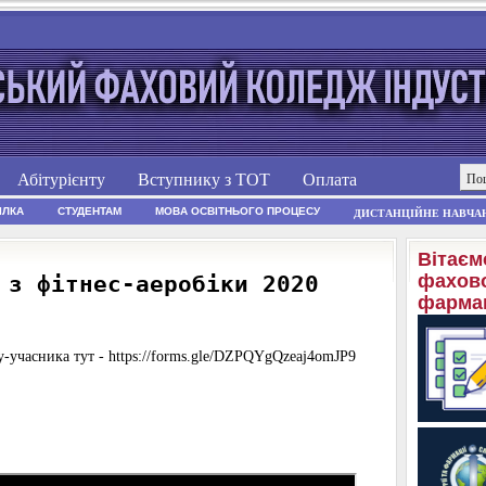
Абітурієнту
Вступнику з ТОТ
Оплата
ІЛКА
СТУДЕНТАМ
МОВА ОСВІТНЬОГО ПРОЦЕСУ
ДИСТАНЦІЙНЕ НАВЧА
Вітаєм
фахово
 з фітнес-аеробіки 2020
фармац
-учасника тут - https://forms.gle/DZPQYgQzeaj4omJP9