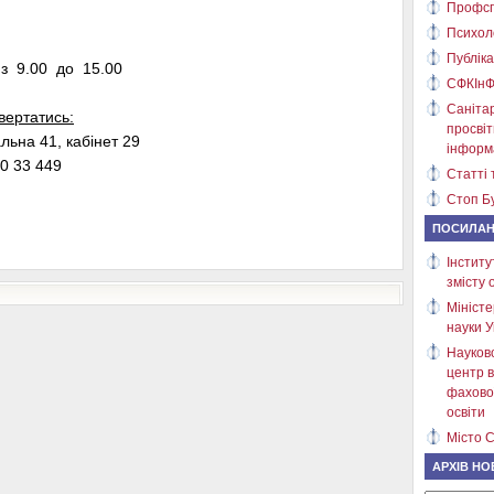
Профсп
Психол
Публіка
: з 9.00 до 15.00
СФКІнФ
Саніта
вертатись:
просві
льна 41, кабінет 29
інформ
0 33 449
Статті 
Стоп Бу
ПОСИЛА
Інститу
змісту 
Міністе
науки У
Науков
центр в
фахово
освіти
Місто С
АРХІВ НО