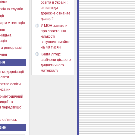
ілка
освіта в Україні:
чи завжди
огічна служба
дорожче означає
ції
краще?
арм Атестація
У МОН заявили
рно–
про зростання
тницька
кількості
ація
вступників майже
на 40 тисяч
та репортажі
Книга літер:
лінг
шаблони цікавого
ННЯ
дидактичного
матеріалу
т модернізації
освіти
рство освіти і
країни
о-методичний
ищої та
ї передвищої
лов’янськ
ВИН