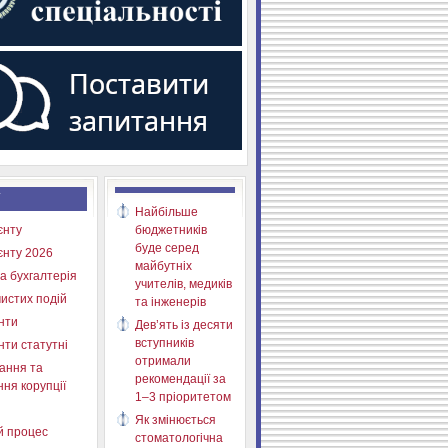
Найбільше
єнту
бюджетників
буде серед
єнту 2026
майбутніх
а бухгалтерія
учителів, медиків
истих подій
та інженерів
нти
Дев’ять із десяти
вступників
нти статутні
отримали
ання та
рекомендації за
ня корупції
1–3 пріоритетом
Як змінюється
й процес
стоматологічна