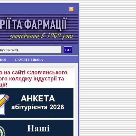
ННЯ
ПАМ'ЯТЬ І ШАНА
о на сайті Слов’янського
го коледжу індустрії та
ії!