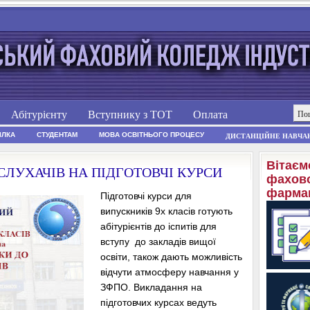
Абітурієнту
Вступнику з ТОТ
Оплата
ІЛКА
СТУДЕНТАМ
МОВА ОСВІТНЬОГО ПРОЦЕСУ
ДИСТАНЦІЙНЕ НАВЧА
Вітаєм
СЛУХАЧІВ НА ПІДГОТОВЧІ КУРСИ
фахово
фармац
Підготовчі курси для
випускників 9х класів готують
абітурієнтів до іспитів для
вступу до закладів вищої
освіти, також дають можливість
відчути атмосферу навчання у
ЗФПО. Викладання на
підготовчих курсах ведуть