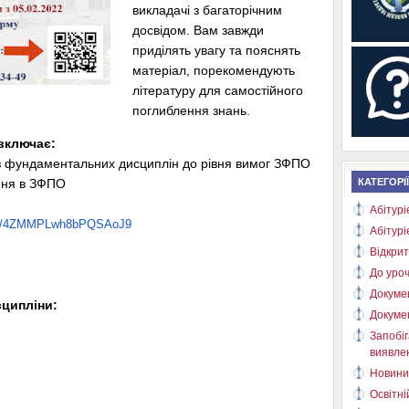
викладачі з багаторічним
досвідом. Вам завжди
приділять увагу та пояснять
матеріал, порекомендують
літературу для самостійного
поглиблення знань.
 включає:
 з фундаментальних дисциплін до рівня вимог ЗФПО
ння в ЗФПО
КАТЕГОРІЇ
Абітурі
gle/4ZMMPLwh8bPQ
SAoJ9
Абітурі
Відкрит
До уроч
Докуме
сципліни:
Докуме
Запобіг
виявлен
Новини
Освітні