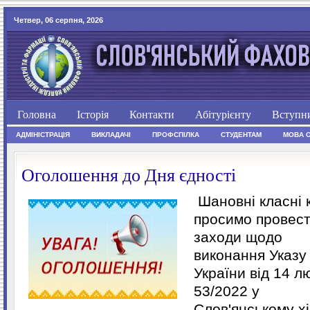
Четвер, 06 серпня, 2026
Головна
Історія
Контакти
Абітурієнту
Вступн
АДМІНІСТРАЦІЯ
ВИКЛАДАЧІ
ПРОФСПІЛКА
СТУДЕНТАМ
МОВА 
Оголошення до Дня єдності
Шановні класні к
просимо провест
заходи щодо
виконання Указу
України від 14 л
53/2022 у
Слов'янському х