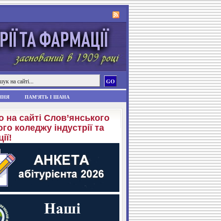
ННЯ
ПАМ'ЯТЬ І ШАНА
о на сайті Слов’янського
го коледжу індустрії та
ії!