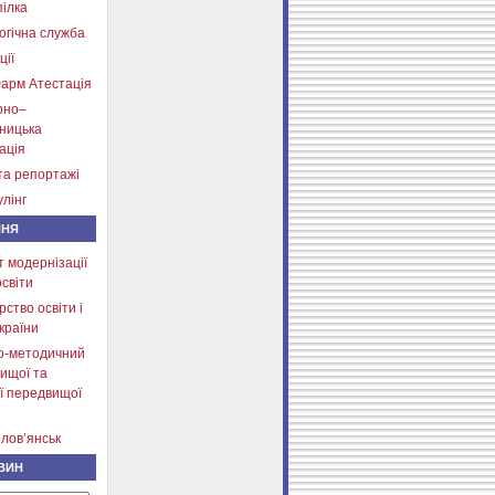
ілка
огічна служба
ції
арм Атестація
рно–
тницька
ація
та репортажі
лінг
ННЯ
т модернізації
освіти
рство освіти і
країни
о-методичний
ищої та
ї передвищої
лов’янськ
ВИН