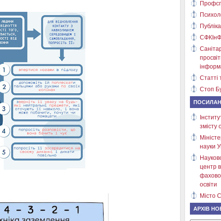
Профсп
Психол
Публіка
СФКІнФ
Саніта
просві
інформ
Статті 
Стоп Бу
ПОСИЛА
Інститу
змісту 
Міністе
науки У
Науков
центр в
фахово
освіти
Місто С
АРХІВ НО