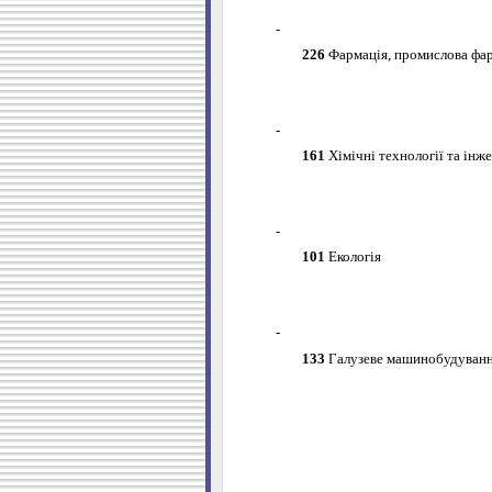
-
226
Фармація, промислова фа
-
161
Хімічні технології та інж
-
101
Екологія
-
133
Галузеве машинобудуван