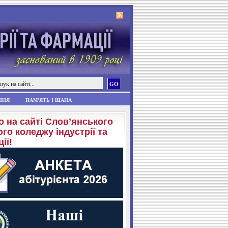
ННЯ
ПАМ'ЯТЬ І ШАНА
о на сайті Слов’янського
го коледжу індустрії та
ії!