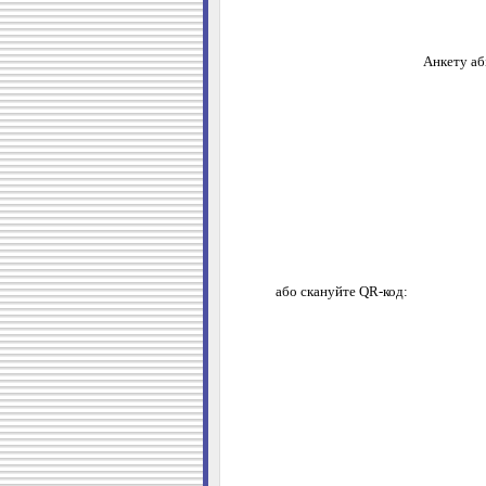
Анкету аб
або скануйте QR-код: