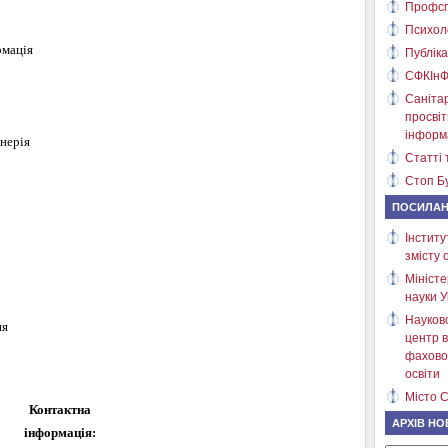
Профсп
Психол
рмація
Публіка
СФКІнФ
Саніта
просві
інформ
енерія
Статті 
Стоп Бу
ПОСИЛА
Інститу
змісту 
Міністе
науки У
Науков
ня
центр в
фахово
освіти
Місто С
Контактна
АРХІВ НО
інформація: