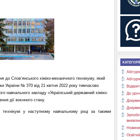
КАТЕГОРІЇ
Абітурі
я до Слов’янського хіміко-механічного технікуму, який
Абітурі
ауки України № 370 від 21 квітня 2022 року тимчасово
Відкрит
го навчального закладу «Український державний хіміко-
До уроч
ення дії воєнного стану.
Докуме
Докуме
технікумі у наступному навчальному році за такими
Запобіг
виявлен
Новини
Освітні