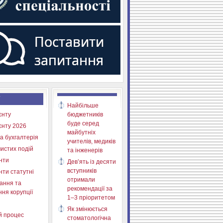
Найбільше
єнту
бюджетників
буде серед
єнту 2026
майбутніх
а бухгалтерія
учителів, медиків
истих подій
та інженерів
нти
Дев’ять із десяти
вступників
нти статутні
отримали
ання та
рекомендації за
ня корупції
1–3 пріоритетом
Як змінюється
й процес
стоматологічна