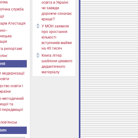
ілка
освіта в Україні:
чи завжди
огічна служба
дорожче означає
ції
краще?
арм Атестація
У МОН заявили
рно–
про зростання
тницька
кількості
ація
вступників майже
на 40 тисяч
та репортажі
Книга літер:
лінг
шаблони цікавого
ННЯ
дидактичного
матеріалу
т модернізації
освіти
рство освіти і
країни
о-методичний
ищої та
ї передвищої
лов’янськ
ВИН