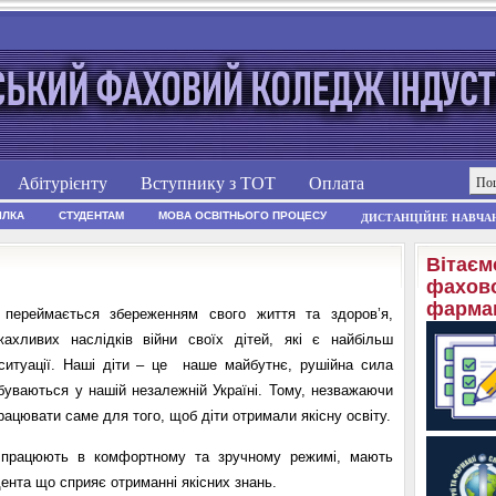
Абітурієнту
Вступнику з ТОТ
Оплата
ІЛКА
СТУДЕНТАМ
МОВА ОСВІТНЬОГО ПРОЦЕСУ
ДИСТАНЦІЙНЕ НАВЧА
Вітаєм
фахово
фармац
переймається збереженням свого життя та здоров’я,
жахливих наслідків війни своїх дітей, які є найбільш
ситуації. Наші діти – це наше майбутнє, рушійна сила
дбуваються у нашій незалежній Україні. Тому, незважаючи
рацювати саме для того, щоб діти отримали якісну освіту.
і працюють в комфортному та зручному режимі, мають
дента що сприяє отриманні якісних знань.