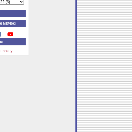
Я
І МЕРЕЖІ
НЯ
 новину