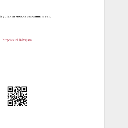
ітурієнта можна заповнити тут:
http://surl.li/bxjsm