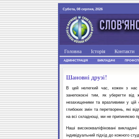
Субота, 08 серпня, 2026
Головна
Історія
Контакти
АДМІНІСТРАЦІЯ
ВИКЛАДАЧІ
ПРОФСП
Шановні друзі!
В цей нелегкий час, кожен з нас 
занепокоєні тим, як уберегти від 
незахищеними та вразливими у цій 
глибоких змін та перетворень, які ві
на всі складнощі, ми не припиняємо п
Наші висококваліфіковані викладач
індивідуальний підхід до кожного сту