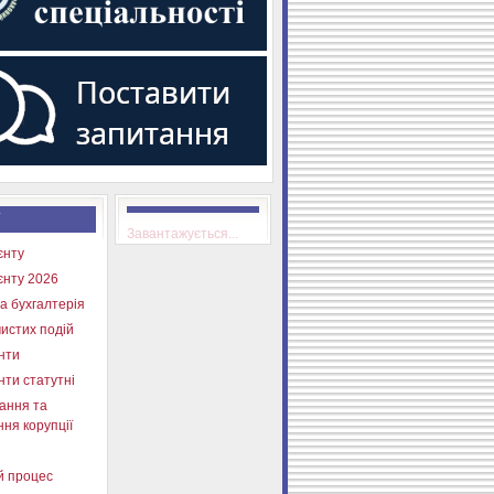
Завантажується...
єнту
єнту 2026
а бухгалтерія
истих подій
нти
нти статутні
ання та
ня корупції
й процес