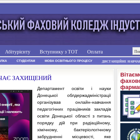
Абітурієнту
Вступнику з ТОТ
Оплата
ІЛКА
СТУДЕНТАМ
МОВА ОСВІТНЬОГО ПРОЦЕСУ
ДИСТАНЦІЙНЕ НАВЧА
Вітаєм
АЧАЄ ЗАХИЩЕНИЙ
фахово
фармац
Департамент освіти і науки
Донецької облдержадміністрації
організував онлайн-навчання
педагогічних працівників закладів
освіти Донецької області з питань
порядку дій при радіаційному,
хімічному, бактеріологічному
забрудненні місцевості, яке