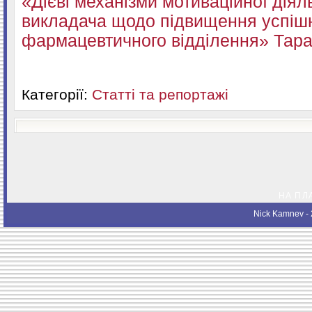
«Дієві механізми мотиваційної діял
викладача щодо підвищення успішн
фармацевтичного відділення» Тарас
Категорії:
Статті та репортажі
НА ПЛ
Nick Kamnev
- 