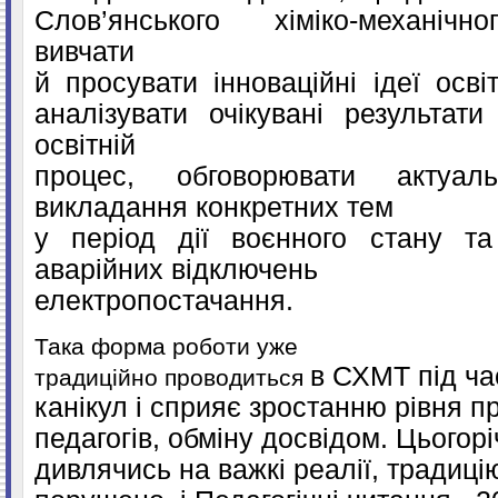
Слов’янського хіміко-механічн
вивчати
й
просувати інноваційні ідеї
осві
аналізувати очікувані результат
освітній
процес,
обговорювати актуал
викладання конкретних тем
у період дії воєнного стану т
аварійних відключень
електропостачання
.
Така форма роботи уже
в СХМТ
під ч
традиційно проводиться
канікул
і
сприяє
зростанню рівня
пр
педагогів
, обміну досвідом.
Цьогорі
дивлячись на
важкі реалії
, традиці