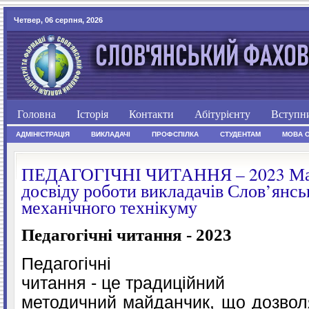
Четвер, 06 серпня, 2026
Головна
Історія
Контакти
Абітурієнту
Вступн
АДМІНІСТРАЦІЯ
ВИКЛАДАЧІ
ПРОФСПІЛКА
СТУДЕНТАМ
МОВА 
ПЕДАГОГІЧНІ ЧИТАННЯ – 2023 Мат
досвіду роботи викладачів Слов’янськ
механічного технікуму
Педагогічні читання - 2023
Педагогічні
читання
-
це
традиційний
методичний майданчик, що дозво