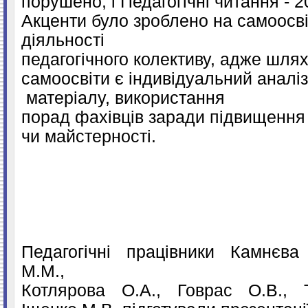
порушено,
і
Педагогічні
читання - 2
Акценти було зроблено на самоосві
діяльності
педагогічного колективу, адже шля
самоосвіти є індивідуальний
аналі
матеріалу, використання
порад фахівців заради підвищення
чи майстерності.
Педагогічні працівники Камнєва
М.М.,
Котлярова О.А., Говрас О.В., Т