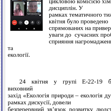
цикловою комісією хім
дисциплін. У
рамках тематичного тиж
квітня було проведено 
спрямованих на приве
уваги до
сучасних проб
сприяння нагромадженн
та
екології.
24 квітня у групі Е-22-19 б
виховний
захід «Екологія природи – екологія ду
рамках дискусії, довели
безперервний зв’язок розвитку
людс