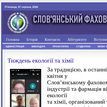
П’ятниця, 07 серпня, 2026
Головна
Історія
Контакти
Абітурієнту
Вступн
АДМІНІСТРАЦІЯ
ВИКЛАДАЧІ
ПРОФСПІЛКА
СТУДЕНТАМ
МОВА 
Тиждень екології та хімії
За традицією, в останн
квітня у
Слов’янському фахово
індустрії та фармація 
екології
та хімії, організований