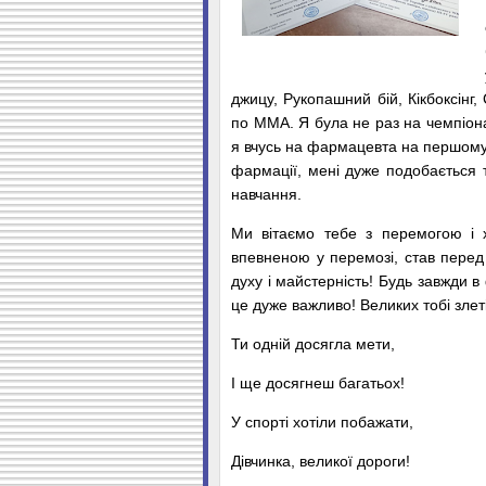
джицу, Рукопашний бій, Кікбоксінг
по ММА. Я була не раз на чемпіонат
я вчусь на фармацевта на першому 
фармації, мені дуже подобається 
навчання.
Ми вітаємо тебе з перемогою і 
впевненою у перемозі, став перед 
духу і майстерність! Будь завжди 
це дуже важливо! Великих тобі злеті
Ти одній досягла мети,
І ще досягнеш багатьох!
У спорті хотіли побажати,
Дівчинка, великої дороги!