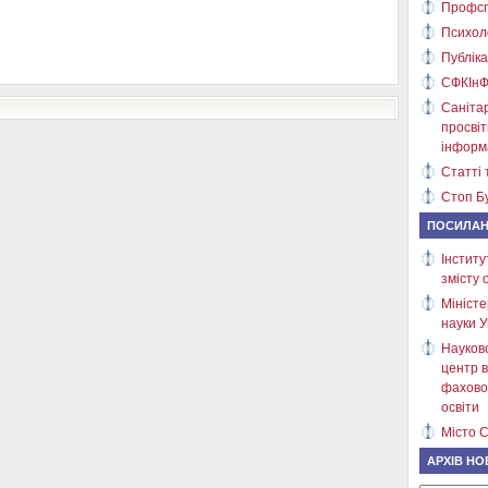
Профсп
Психол
Публіка
СФКІнФ
Саніта
просві
інформ
Статті 
Стоп Бу
ПОСИЛА
Інститу
змісту 
Міністе
науки У
Науков
центр в
фахово
освіти
Місто С
АРХІВ НО