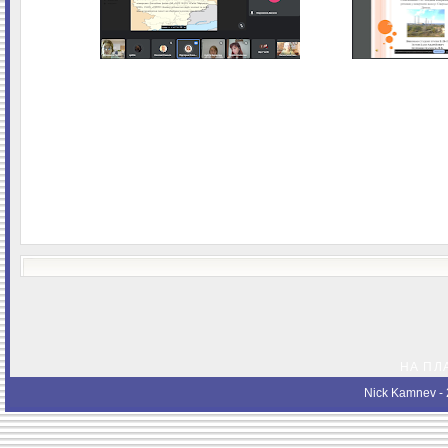
НА ПЛ
Nick Kamnev
- 