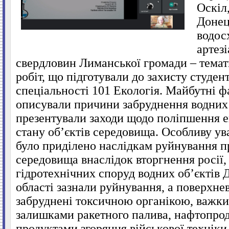
Оскіл
Донец
водос
артез
свердловин Лиманської громади – тема
робіт, що підготували до захисту студе
спеціальності 101 Екологія. Майбутні ф
описували причини забруднення водних 
презентували заходи щодо поліпшення е
стану об’єктів середовища.
Особливу ува
було приділено наслідкам руйнування 
середовища внаслідок вторгнення росії,
гідротехнічних споруд водних об’єктів 
області зазнали руйнування, а поверхнев
забруднені токсичною органікою, важк
залишками ракетного палива, нафтопро
продуктами згоряння військової техніки 