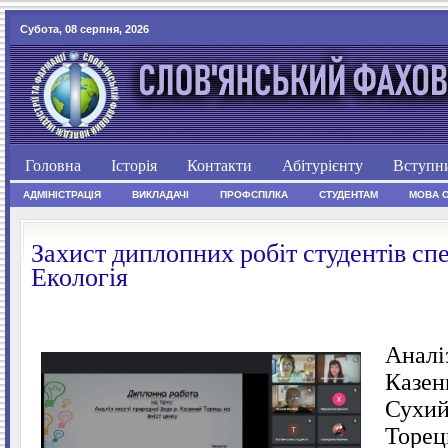
Субота, 08 серпня, 2026
Головна
Історія
Контакти
Абітурієнту
Вступн
АДМІНІСТРАЦІЯ
ВИКЛАДАЧІ
ПРОФСПІЛКА
СТУДЕНТАМ
МОВА 
Захист диплопних робіт студентів сп
Екологія
Аналіз
Казен
Сухий
Торец