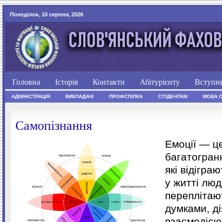
Понеділок, 10 серпня, 2026
Головна
Історія
Контакти
Абітурієнту
Вступн
АДМІНІСТРАЦІЯ
ВИКЛАДАЧІ
ПРОФСПІЛКА
СТУДЕНТАМ
МОВА 
Самопізнання
Емоції — це
багатогран
які відігра
у житті лю
переплітаю
думками, д
взаємодією