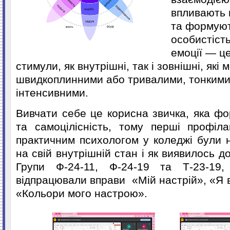
впливають 
та формую
особистіст
емоції — це
стимули, як внутрішні, так і зовнішні, які
швидкоплинними або тривалими, тонкими
інтенсивними.
Вивчати себе це корисна звичка, яка фо
та самоцілісність, тому перші профіла
практичним психологом у коледжі були 
на свій внутрішній стан і як виявилось д
Групи Ф-24-11, Ф-24-19 та Т-23-19, 
відпрацювали вправи
«Мій настрій», «Я 
«Кольори мого настрою».