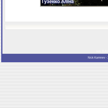
НА ПЛ
Nick Kamnev
- 