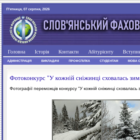
П’ятниця, 07 серпня, 2026
Головна
Історія
Контакти
Абітурієнту
Вступн
АДМІНІСТРАЦІЯ
ВИКЛАДАЧІ
ПРОФСПІЛКА
СТУДЕНТАМ
МОВА 
Фотоконкурс "У кожній сніжинці сховалась зим
Фотографії переможців конкурсу "У кожній сніжинці сховалась 