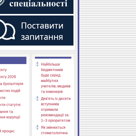
Найбільше
єнту
бюджетників
буде серед
єнту 2026
майбутніх
а бухгалтерія
учителів, медиків
истих подій
та інженерів
нти
Дев’ять із десяти
вступників
нти статутні
отримали
ання та
рекомендації за
ня корупції
1–3 пріоритетом
Як змінюється
й процес
стоматологічна