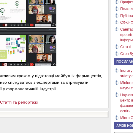
Профсп
Психол
Публіка
СФКІнФ
Саніта
просві
інформ
Статті 
Стоп Бу
ПОСИЛА
Інститу
ажливим кроком у підготовці майбутніх фармацевтів,
змісту 
ньо спілкуватись з експертами та отримувати
Міністе
науки У
 у фармацевтичній індустрії.
Науков
центр в
Статті та репортажі
фахово
освіти
Місто С
АРХІВ НО