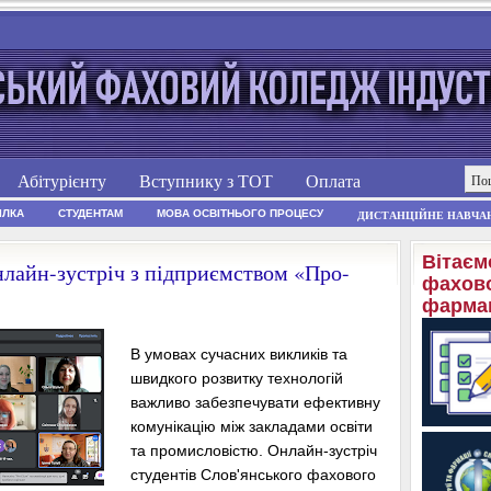
Абітурієнту
Вступнику з ТОТ
Оплата
ІЛКА
СТУДЕНТАМ
МОВА ОСВІТНЬОГО ПРОЦЕСУ
ДИСТАНЦІЙНЕ НАВЧА
Вітаєм
лайн-зустріч з підприємством «Про-
фахово
фармац
В умовах сучасних викликів та
швидкого розвитку технологій
важливо забезпечувати ефективну
комунікацію між закладами освіти
та промисловістю. Онлайн-зустріч
студентів Слов'янського фахового