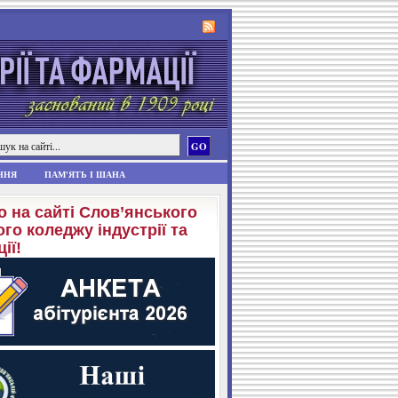
ННЯ
ПАМ'ЯТЬ І ШАНА
о на сайті Слов’янського
го коледжу індустрії та
ії!