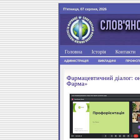
П’ятниця, 07 серпня, 2026
Головна
Історія
Контакти
АДМІНІСТРАЦІЯ
ВИКЛАДАЧІ
ПРОФСП
Фармацевтичний діалог: он
Фарма»