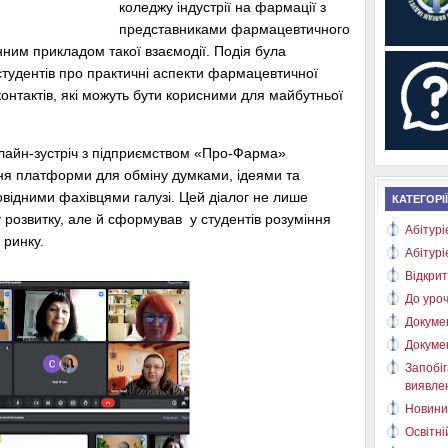
коледжу індустрії на фармації з
представниками фармацевтичного
ним прикладом такої взаємодії. Подія була
тудентів про практичні аспекти фармацевтичної
 контактів, які можуть бути корисними для майбутньої
лайн-зустріч з підприємством «Про-Фарма»
ня платформи для обміну думками, ідеями та
відними фахівцями галузі. Цей діалог не лише
КАТЕГОРІЇ
розвитку, але й сформував у студентів розуміння
Абітурі
ринку.
Абітурі
Відкрит
До уроч
Докуме
Докуме
Запобіг
виявлен
Новини
Освітні