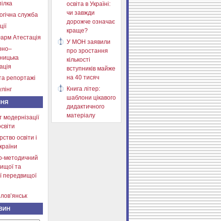
ілка
освіта в Україні:
чи завжди
огічна служба
дорожче означає
ції
краще?
арм Атестація
У МОН заявили
рно–
про зростання
тницька
кількості
ація
вступників майже
на 40 тисяч
та репортажі
Книга літер:
лінг
шаблони цікавого
ННЯ
дидактичного
матеріалу
т модернізації
освіти
рство освіти і
країни
о-методичний
ищої та
ї передвищої
лов’янськ
ВИН