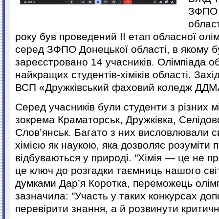
ЗФПО 
облас
року був проведений ІІ етап обласної олімп
серед ЗФПО Донецької області, в якому б
зареєстровано 14 учасників. Олімпіада о
найкращих студентів-хіміків області. Захі
ВСП «Дружківський фаховий коледж ДД
Серед учасників були студенти з різних мі
зокрема Краматорськ, Дружківка, Селідов
Слов’янськ. Багато з них висловлювали 
хімією як наукою, яка дозволяє розуміти 
відбуваються у природі. "Хімія — це не 
це ключ до розгадки таємниць нашого сві
думками Дар’я Коротка, переможець олімп
зазначила: "Участь у таких конкурсах до
перевірити знання, а й розвинути критич