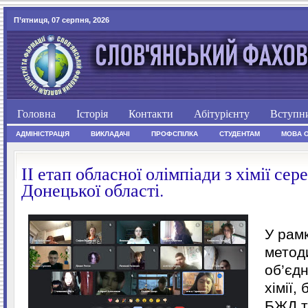
П’ятниця, 07 серпня, 2026
Головна
Історія
Контакти
Абітурієнту
Вступн
АДМІНІСТРАЦІЯ
ВИКЛАДАЧІ
ПРОФСПІЛКА
СТУДЕНТАМ
МОВА 
ІІ етап обласної олімпіади з хімії с
Донецької області.
У рам
метод
об’єд
хімії, 
БЖД т