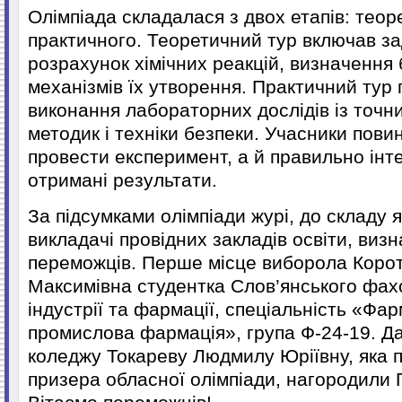
Олімпіада складалася з двох етапів: теор
практичного. Теоретичний тур включав за
розрахунок хімічних реакцій, визначення 
механізмів їх утворення. Практичний тур
виконання лабораторних дослідів із точ
методик і техніки безпеки. Учасники пови
провести експеримент, а й правильно інт
отримані результати.
За підсумками олімпіади журі, до складу 
викладачі провідних закладів освіти, виз
переможців. Перше місце виборола Корот
Максимівна студентка Слов’янського фах
індустрії та фармації, спеціальність «Фар
промислова фармація», група Ф-24-19. Да
коледжу Токареву Людмилу Юріївну, яка п
призера обласної олімпіади, нагородили