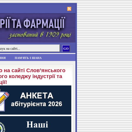
ННЯ
ПАМ'ЯТЬ І ШАНА
о на сайті Слов’янського
го коледжу індустрії та
ії!