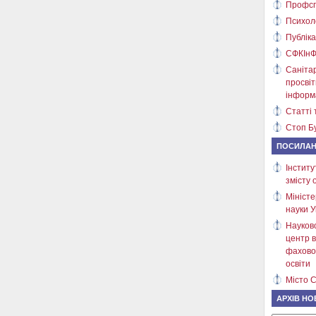
Профсп
Психол
Публіка
СФКІнФ
Саніта
просві
інформ
Статті 
Стоп Бу
ПОСИЛА
Інститу
змісту 
Міністе
науки У
Науков
центр в
фахово
освіти
Місто С
АРХІВ НО