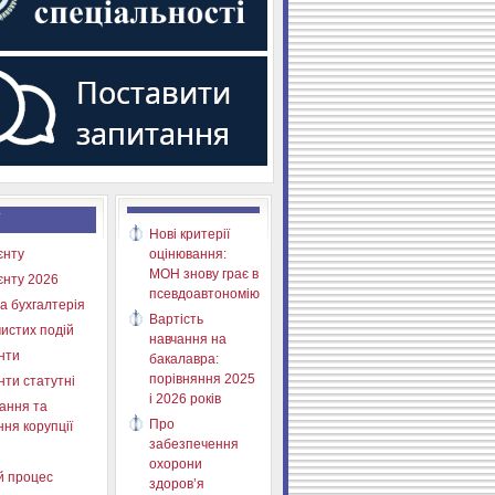
Нові критерії
єнту
оцінювання:
МОН знову грає в
єнту 2026
псевдоавтономію
а бухгалтерія
Вартість
истих подій
навчання на
нти
бакалавра:
порівняння 2025
нти статутні
і 2026 років
ання та
Про
ня корупції
забезпечення
охорони
й процес
здоров’я