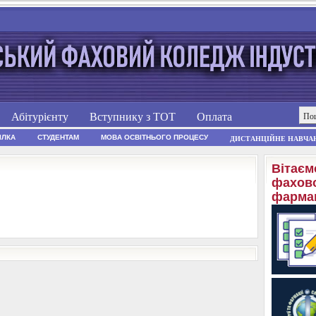
Абітурієнту
Вступнику з ТОТ
Оплата
ІЛКА
СТУДЕНТАМ
МОВА ОСВІТНЬОГО ПРОЦЕСУ
ДИСТАНЦІЙНЕ НАВЧА
Вітаєм
фахово
фармац