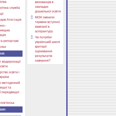
ілка
вихованців в
закладах
огічна служба
дошкільної освіти
ції
МОН змінило
арм Атестація
терміни вступної
рно–
кампанії в
тницька
аспірантуру
ація
Чи потрібні
та репортажі
українській школі
критерії
лінг
оцінювання
ННЯ
результатів
навчання?
т модернізації
освіти
рство освіти і
країни
о-методичний
ищої та
ї передвищої
лов’янськ
ВИН