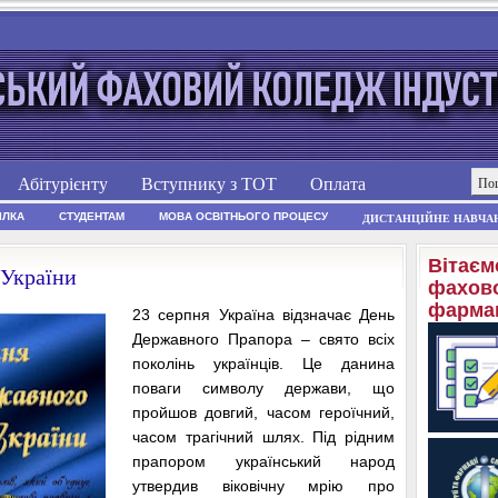
Абітурієнту
Вступнику з ТОТ
Оплата
ІЛКА
СТУДЕНТАМ
МОВА ОСВІТНЬОГО ПРОЦЕСУ
ДИСТАНЦІЙНЕ НАВЧА
Вітаєм
 України
фахово
фармац
23 серпня Україна відзначає День
Державного Прапора – свято всіх
поколінь українців. Це данина
поваги символу держави, що
пройшов довгий, часом героїчний,
часом трагічний шлях. Під рідним
прапором український народ
утвердив віковічну мрію про