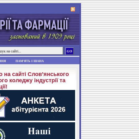
ННЯ
ПАМ'ЯТЬ І ШАНА
о на сайті Слов’янського
го коледжу індустрії та
ії!