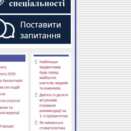
Найбільше
єнту
бюджетників
буде серед
єнту 2026
майбутніх
а бухгалтерія
учителів, медиків
истих подій
та інженерів
нти
Дев’ять із десяти
вступників
нти статутні
отримали
ання та
рекомендації за
ня корупції
1–3 пріоритетом
Як змінюється
й процес
стоматологічна