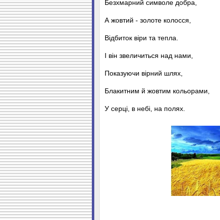
Безхмарний символе добра,
А жовтий - золоте колосся,
Відбиток віри та тепла.
І він звеличиться над нами,
Показуючи вірний шлях,
Блакитним й жовтим кольорами,
У серці, в небі, на полях.