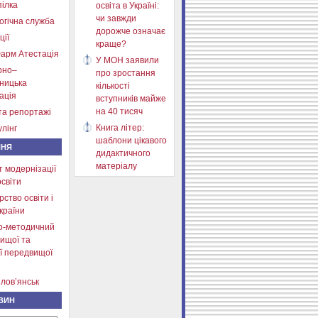
ілка
освіта в Україні:
чи завжди
огічна служба
дорожче означає
ції
краще?
арм Атестація
У МОН заявили
рно–
про зростання
тницька
кількості
ація
вступників майже
на 40 тисяч
та репортажі
Книга літер:
лінг
шаблони цікавого
ННЯ
дидактичного
матеріалу
т модернізації
освіти
рство освіти і
країни
о-методичний
ищої та
ї передвищої
лов’янськ
ВИН