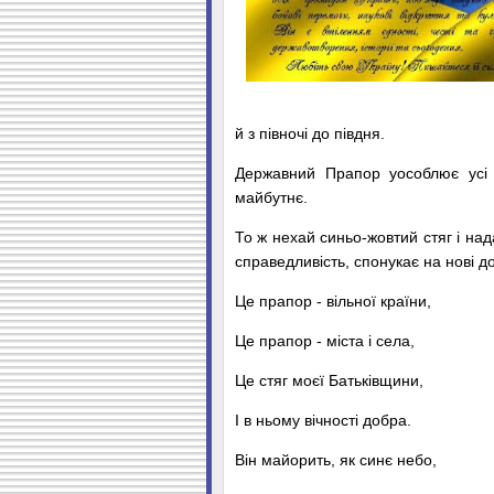
й з півночі до півдня.
Державний Прапор уособлює усі 
майбутнє.
То ж нехай синьо-жовтий стяг і нада
справедливість, спонукає на нові д
Це прапор - вільної країни,
Це прапор - міста і села,
Це стяг моєї Батьківщини,
І в ньому вічності добра.
Він майорить, як синє небо,