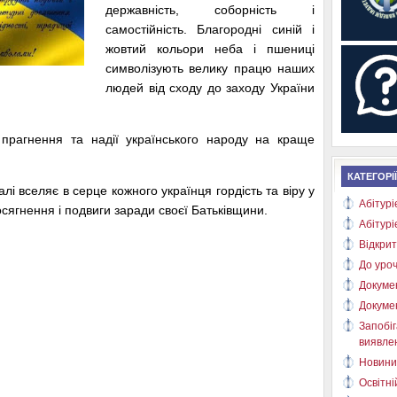
державність, соборність і
самостійність. Благородні синій і
жовтий кольори неба і пшениці
символізують велику працю наших
людей від сходу до заходу України
прагнення та надії українського народу на краще
КАТЕГОРІЇ
лі вселяє в серце кожного українця гордість та віру у
Абітурі
осягнення і подвиги заради своєї Батьківщини.
Абітурі
Відкрит
До уроч
Докуме
Докуме
Запобіг
виявлен
Новини
Освітні