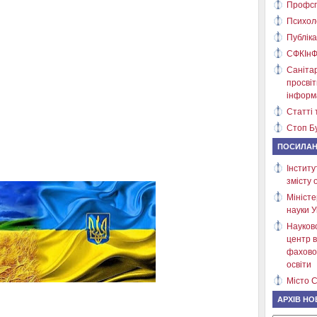
Профсп
Психол
Публіка
СФКІнФ
Саніта
просві
інформ
Статті 
Стоп Бу
ПОСИЛА
Інститу
змісту 
Міністе
науки У
Науков
центр в
фахово
освіти
Місто С
АРХІВ НО