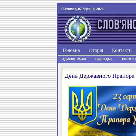
П’ятниця, 07 серпня, 2026
Головна
Історія
Контакти
АДМІНІСТРАЦІЯ
ВИКЛАДАЧІ
ПРОФСП
День Державного Прапора