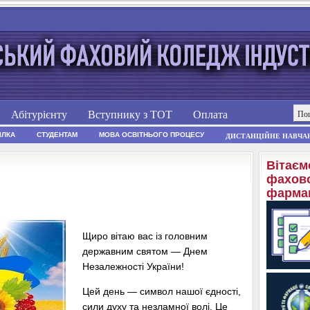
Абітурієнту
Вступнику з ТОТ
Оплата
ІЛКА
СТУДЕНТАМ
МОВА ОСВІТНЬОГО ПРОЦЕСУ
ДИСТАНЦІЙНЕ НАВЧА
Вітаєм
фахово
фармац
Щиро вітаю вас із головним
державним святом — Днем
Незалежності України!
​Цей день — символ нашої єдності,
сили духу та незламної волі. Це