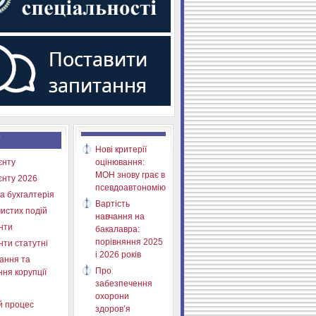
Нові критерії
єнту
оцінювання:
МОН знову грає в
єнту 2026
псевдоавтономію
а бухгалтерія
Вартість
истих подій
навчання на
нти
бакалавра:
порівняння 2025
нти статутні
і 2026 років
ання та
Про
ня корупції
забезпечення
охорони
й процес
здоров’я