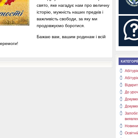
свято, яке нагадує нам про величну
історію, мужність наших предків і
важливість свободи, за яку ми
продовжуємо боротися.
​Бажаю вам, вашим родинам і всій
Перемоги!
КАТЕГОРІЇ
Абітурі
Абітурі
Відкрит
До уроч
Докуме
Докуме
Запобіг
виявлен
Новини
Освітні