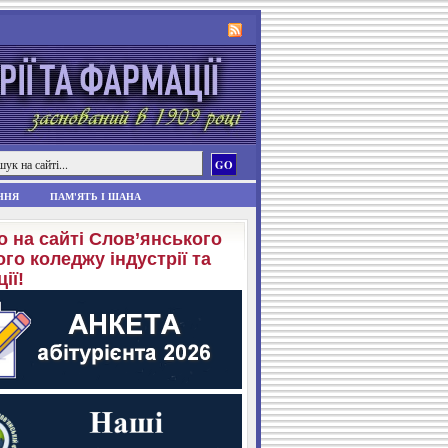
ННЯ
ПАМ'ЯТЬ І ШАНА
о на сайті Слов’янського
го коледжу індустрії та
ії!