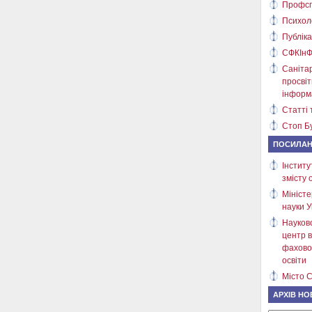
Профсп
Психол
Публіка
СФКІнФ
Саніта
просві
інформ
Статті 
Стоп Бу
ПОСИЛА
Інститу
змісту 
Міністе
науки У
Науков
центр в
фахово
освіти
Місто С
АРХІВ НО