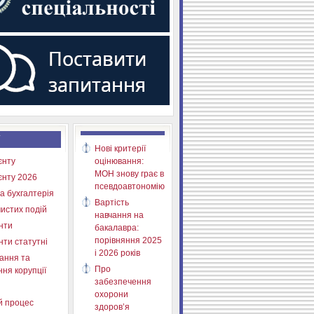
Нові критерії
єнту
оцінювання:
МОН знову грає в
єнту 2026
псевдоавтономію
а бухгалтерія
Вартість
истих подій
навчання на
нти
бакалавра:
порівняння 2025
нти статутні
і 2026 років
ання та
Про
ня корупції
забезпечення
охорони
й процес
здоров’я