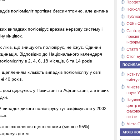
Профсп
Психол
адків поліомієліт протікає безсимптомно, але дитина
Публіка
СФКІнФ
ких випадках поліовірус вражає нервову систему і
Саніта
у кінцівок.
просві
інформ
ліків, що знищують поліовірус, не існує. Єдиний
Статті 
кцинація. Відповідно до Національного календаря
Стоп Бу
іомієліту в 2, 4, 6, 18 місяців, 6 та 14 років
ПОСИЛА
щепленням кількість випадків поліомієліту у світі
Інститу
і 40 років.
змісту 
Міністе
 досі циркулює у Пакистані та Афганістані, а в інших
науки У
дки.
Науков
центр в
й випадок дикого поліовірусу тут зафіксували у 2002
фахово
ься.
освіти
Місто С
остатнє охоплення щепленнями (менше 95%)
АРХІВ НО
загрожує дітям.