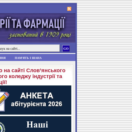
ННЯ
ПАМ'ЯТЬ І ШАНА
о на сайті Слов’янського
го коледжу індустрії та
ії!