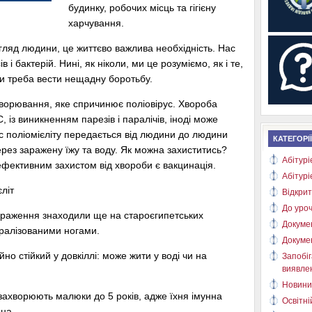
будинку, робочих місць та гігієну
харчування.
вигляд людини, це життєво важлива необхідність. Нас
 і бактерій. Нині, як ніколи, ми це розуміємо, як і те,
ми треба вести нещадну боротьбу.
ахворювання, яке спричинює поліовірус. Хвороба
 із виникненням парезів і паралічів, іноді може
ус поліомієліту передається від людини до людини
КАТЕГОРІЇ
ерез заражену їжу та воду. Як можна захиститись?
Абітурі
 ефективним захистом від хвороби є вакцинація.
Абітурі
літ
Відкрит
До уроч
ображення знаходили ще на староєгипетських
Докуме
аралізованими ногами.
Докуме
но стійкий у довкіллі: може жити у воді чи на
Запобіг
виявлен
Новини
захворюють малюки до 5 років, адже їхня імунна
Освітні
на.