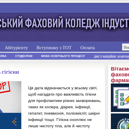
Абітурієнту
Вступнику з ТОТ
Оплата
ІЛКА
СТУДЕНТАМ
МОВА ОСВІТНЬОГО ПРОЦЕСУ
ДИСТАНЦІЙНЕ НАВЧА
Вітаєм
 гігієни
фахово
фармац
Ця дата відзначається у всьому світі,
щоб нагадати про важливість гігієни
для профілактики різних захворювань,
таких як холера, діарея, інфекції,
гепатит, пневмонія, поліомієліт, шкірні
інфекції тощо. Гігієна охоплює не
лише чистоту тіла, але й чистоту