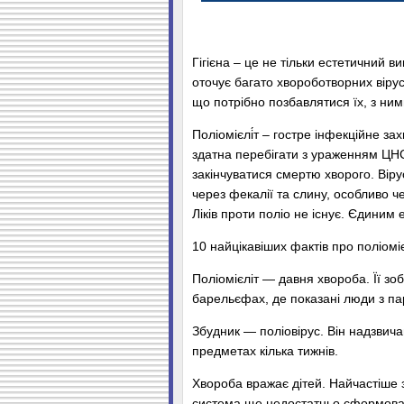
Гігієна – це не тільки естетичний 
оточує багато хвороботворних вірусів
що потрібно позбавлятися їх, з ни
Поліомієлі́т – гостре інфекційне з
здатна перебігати з ураженням ЦНС,
закінчуватися смертю хворого. Вір
через фекалії та слину, особливо ч
Ліків проти поліо не існує. Єдиним
10 найцікавіших фактів про поліоміє
Поліомієліт — давня хвороба. Її з
барельєфах, де показані люди з п
Збудник — поліовірус. Він надзвичай
предметах кілька тижнів.
Хвороба вражає дітей. Найчастіше 
система ще недостатньо сформова