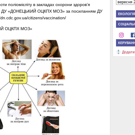
оти поліомієліту в закладах охорони здоров’я
йті ДУ «ДОНЕЦЬКИЙ ОЦКПХ МОЗ» за посиланням ДУ
ЕКОЛОГІ
cdc.gov.ua/citizens/vaccination/
СОЦІАЛЬН
КИЙ ОЦКПХ МОЗ»
КЕРУВАН
Додати