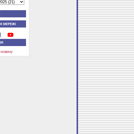
Я
І МЕРЕЖІ
НЯ
 новину