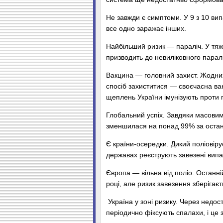
Не завжди є симптоми. У 9 з 10 вип
все одно заражає інших.
Найбільший ризик — параліч. У тяж
призводить до невиліковного параліч
Вакцина — головний захист. Жодних 
спосіб захиститися — своєчасна ва
щеплень України імунізують проти пол
Глобальний успіх. Завдяки масовим 
зменшилася на понад 99% за останн
Є країни-осередки. Дикий поліовірус
державах реєструють завезені випа
Європа — вільна від поліо. Останні
році, але ризик завезення зберігаєт
Україна у зоні ризику. Через нед
періодично фіксують спалахи, і це 