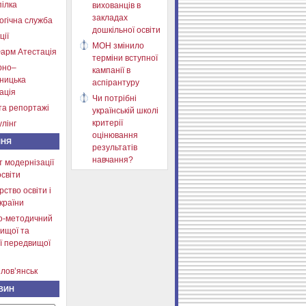
ілка
вихованців в
закладах
огічна служба
дошкільної освіти
ції
МОН змінило
арм Атестація
терміни вступної
рно–
кампанії в
тницька
аспірантуру
ація
Чи потрібні
та репортажі
українській школі
критерії
лінг
оцінювання
ННЯ
результатів
навчання?
т модернізації
освіти
рство освіти і
країни
о-методичний
ищої та
ї передвищої
лов’янськ
ВИН