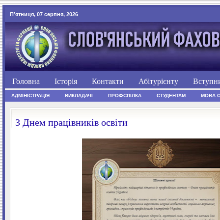
П’ятниця, 07 серпня, 2026
Головна
Історія
Контакти
Абітурієнту
Вступн
АДМІНІСТРАЦІЯ
ВИКЛАДАЧІ
ПРОФСПІЛКА
СТУДЕНТАМ
МОВА 
З Днем працівників освіти