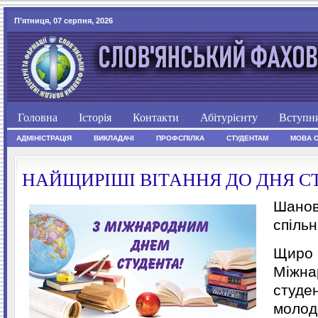
П’ятниця, 07 серпня, 2026
Головна
Історія
Контакти
Абітурієнту
Вступн
АДМІНІСТРАЦІЯ
ВИКЛАДАЧІ
ПРОФСПІЛКА
СТУДЕНТАМ
МОВА 
НАЙЩИРІШІ ВІТАННЯ ДО ДНЯ С
Шанов
спіль
Щиро 
Міжна
студен
молодо