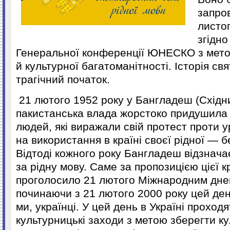
запро
листо
згідно
Генеральної конференції ЮНЕСКО з мето
й культурної багатоманітності. Історія св
трагічний початок.
21 лютого 1952 року у Бангладеш (Східн
пакистанська влада жорстоко придушила
людей, які виражали свій протест проти 
на використання в країні своєї рідної — б
Відтоді кожного року Бангладеш відзнача
за рідну мову. Саме за пропозицією цієї
проголосило 21 лютого Міжнародним днем
починаючи з 21 лютого 2000 року цей ден
ми, українці. У цей день в Україні проход
культурницькі заходи з метою зберегти к