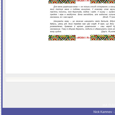
НА ПЛ
Nick Kamnev
- 