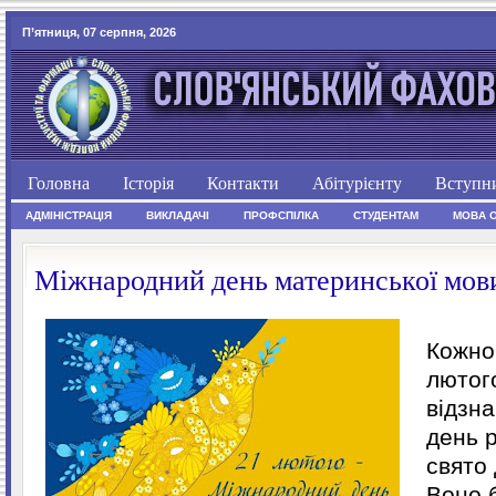
П’ятниця, 07 серпня, 2026
Головна
Історія
Контакти
Абітурієнту
Вступн
АДМІНІСТРАЦІЯ
ВИКЛАДАЧІ
ПРОФСПІЛКА
СТУДЕНТАМ
МОВА 
Міжнародний день материнської мов
Кожно
лютого
відзн
день р
свято
Воно 