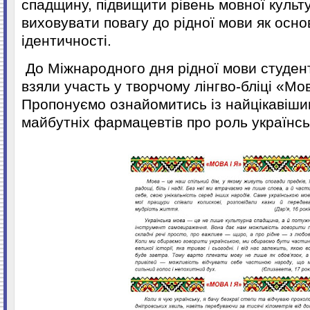
спадщину, підвищити рівень мовної культ
виховувати повагу до рідної мови як осно
ідентичності.
До Міжнародного дня рідної мови студен
взяли участь у творчому лінгво-бліці «Мов
Пропонуємо ознайомитись із найцікавіш
майбутніх фармацевтів про роль українсь