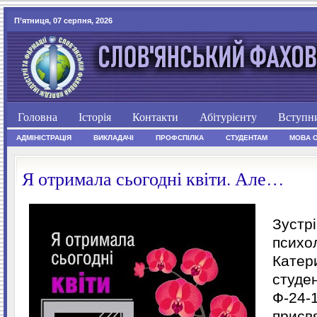
П’ятниця, 07 серпня, 2026
Головна
Історія
Контакти
Абітурієнту
Вступн
АДМІНІСТРАЦІЯ
ВИКЛАДАЧІ
ПРОФСПІЛКА
СТУДЕНТАМ
МОВА 
Я отримала сьогодні квіти. Але…
Зустр
психо
Катер
студе
Ф-24-
присв