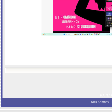
НА ПЛ
Nick Kamnev
- 