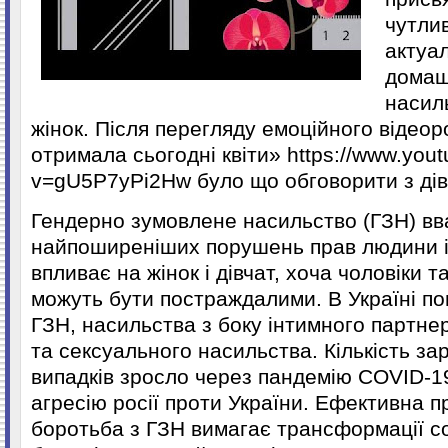
чутлив
актуа
домаш
насил
жінок. Після перегляду емоційного відео
отримала сьогодні квіти» https://www.you
v=gU5P7yPi2Hw було що обговорити з дів
Гендерно зумовлене насильство (ГЗН) вв
найпоширеніших порушень прав людини і
впливає на жінок і дівчат, хоча чоловіки 
можуть бути постраждалими. В Україні п
ГЗН, насильства з боку інтимного партн
та сексуального насильства. Кількість з
випадків зросло через пандемію COVID-19
агресію росії проти України. Ефективна п
боротьба з ГЗН вимагає трансформації с