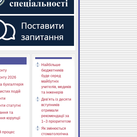
Найбільше
єнту
бюджетників
буде серед
єнту 2026
майбутніх
а бухгалтерія
учителів, медиків
истих подій
та інженерів
нти
Дев’ять із десяти
вступників
нти статутні
отримали
ання та
рекомендації за
ня корупції
1–3 пріоритетом
Як змінюється
й процес
стоматологічна