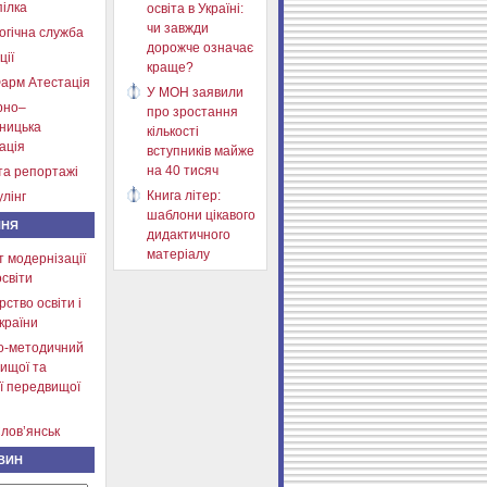
ілка
освіта в Україні:
чи завжди
огічна служба
дорожче означає
ції
краще?
арм Атестація
У МОН заявили
рно–
про зростання
тницька
кількості
ація
вступників майже
на 40 тисяч
та репортажі
Книга літер:
лінг
шаблони цікавого
ННЯ
дидактичного
матеріалу
т модернізації
освіти
рство освіти і
країни
о-методичний
ищої та
ї передвищої
лов’янськ
ВИН