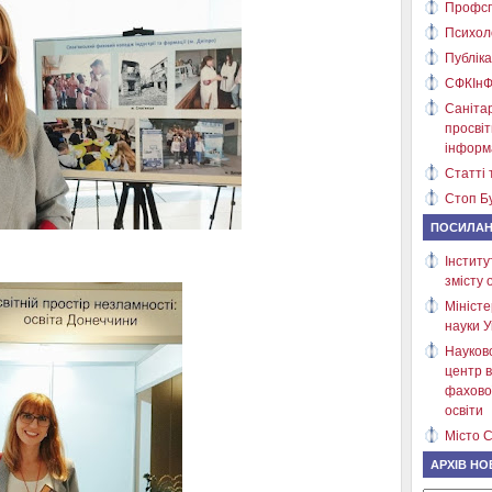
Профсп
Психол
Публіка
СФКІнФ
Саніта
просві
інформ
Статті 
Стоп Бу
ПОСИЛА
Інститу
змісту 
Міністе
науки У
Науков
центр в
фахово
освіти
Місто С
АРХІВ НО