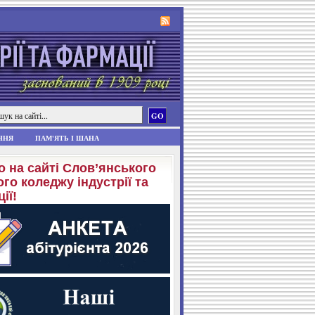
ННЯ
ПАМ'ЯТЬ І ШАНА
о на сайті Слов’янського
го коледжу індустрії та
ії!