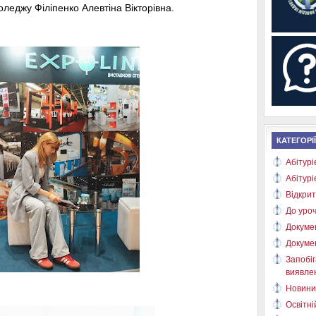
оледжу Філіпенко Алевтіна Вікторівна.
КАТЕГОРІЇ
Абітурі
Абітурі
Відкрит
До уроч
Докуме
Докуме
Запобіг
виявлен
Новини
Освітні