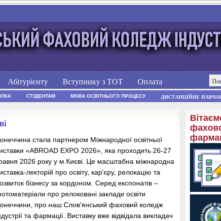
Абітурієнту
Вступнику з ТОТ
Оплата
ІЛКА
СТУДЕНТАМ
МОВА ОСВІТНЬОГО ПРОЦЕСУ
ДИСТАНЦІЙНЕ НАВЧА
Вітаєм
ві
фахово
фармац
онеччина стала партнером Міжнародної освітньої
иставки «ABROAD EXPO 2026», яка проходить 26-27
равня 2026 року у м.Києві. Це масштабна міжнародна
иставка-лекторій про освіту, кар'єру, релокацію та
озвиток бізнесу за кордоном. Серед експонатів –
отоматеріали про релоковані заклади освіти
онеччини, про наш Слов'янський фаховий коледж
ндустрії та фармації. Виставку вже відвідала викладач