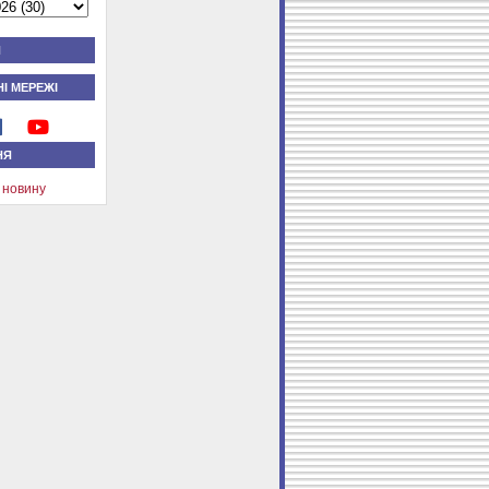
Я
І МЕРЕЖІ
НЯ
 новину