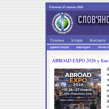
П’ятниця, 07 серпня, 2026
Головна
Історія
Контакти
АДМІНІСТРАЦІЯ
ВИКЛАДАЧІ
ПРОФСП
ABROAD EXPO 2026 у Киє
Д
в
т
в
р
ф
Д
і