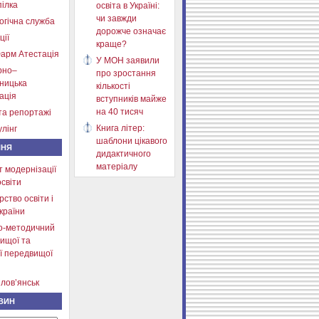
ілка
освіта в Україні:
чи завжди
огічна служба
дорожче означає
ції
краще?
арм Атестація
У МОН заявили
рно–
про зростання
тницька
кількості
ація
вступників майже
на 40 тисяч
та репортажі
Книга літер:
лінг
шаблони цікавого
ННЯ
дидактичного
матеріалу
т модернізації
освіти
рство освіти і
країни
о-методичний
ищої та
ї передвищої
лов’янськ
ВИН