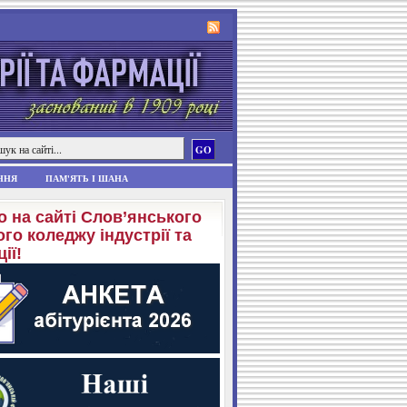
ННЯ
ПАМ'ЯТЬ І ШАНА
о на сайті Слов’янського
го коледжу індустрії та
ії!