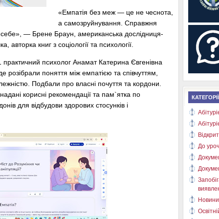
«Емпатія без меж — це не чеснота,
а самозруйнування. Справжня
до себе», — Брене Браун, американська дослідниця-
, авторка книг з соціології та психології.
11 практичний психолог Анамат Катерина Євгенівна
 де розібрали поняття між емпатією та співчуттям,
лежністю. Подбали про власні почуття та кордони.
надані корисні рекомендації та пам`ятка по
КАТЕГОРІЇ
онів для відбудови здорових стосунків і
Абітурі
Абітурі
Відкрит
До уроч
Докуме
Докуме
Запобіг
виявлен
Новини
Освітні