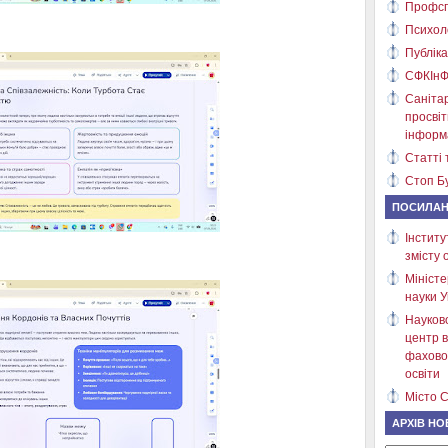
Профсп
Психол
Публіка
СФКІнФ
Саніта
просві
інформ
Статті 
Стоп Бу
ПОСИЛА
Інститу
змісту 
Міністе
науки У
Науков
центр в
фахово
освіти
Місто С
АРХІВ НО