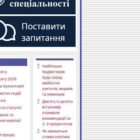
Найбільше
єнту
бюджетників
буде серед
єнту 2026
майбутніх
а бухгалтерія
учителів, медиків
истих подій
та інженерів
нти
Дев’ять із десяти
вступників
нти статутні
отримали
ання та
рекомендації за
ня корупції
1–3 пріоритетом
Як змінюється
й процес
стоматологічна