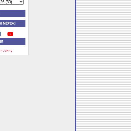
Я
І МЕРЕЖІ
НЯ
 новину