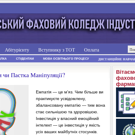
Абітурієнту
Вступнику з ТОТ
Оплата
ІЛКА
СТУДЕНТАМ
МОВА ОСВІТНЬОГО ПРОЦЕСУ
ДИСТАНЦІЙНЕ НАВЧА
Вітаєм
я чи Пастка Маніпуляції?
фахово
фармац
Емпатія — це м'яз. Чим більше ви
практикуєте усвідомлену,
збалансовану емпатію — тим вона
стає сильнішою та здоровішою.
Інвестиція у власний емоційний
інтелект — це інвестиція у якість
усіх ваших майбутніх стосунків.