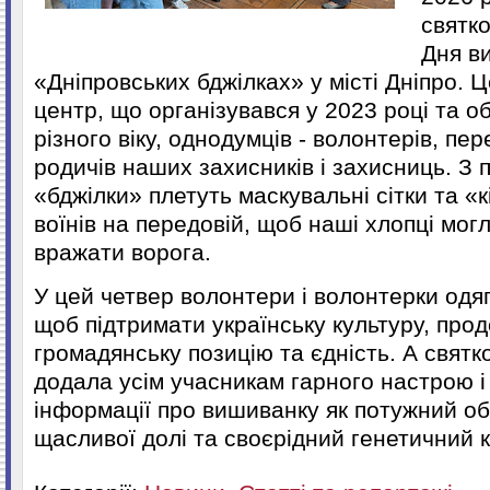
святко
Дня в
«Дніпровських бджілках» у місті Дніпро. 
центр, що організувався у 2023 році та о
різного віку, однодумців - волонтерів, пер
родичів наших захисників і захисниць. З 
«бджілки» плетуть маскувальні сітки та «к
воїнів на передовій, щоб наші хлопці мог
вражати ворога.
У цей четвер волонтери і волонтерки одя
щоб підтримати українську культуру, про
громадянську позицію та єдність. А святк
додала усім учасникам гарного настрою і
інформації про вишиванку як потужний об
щасливої долі та своєрідний генетичний к