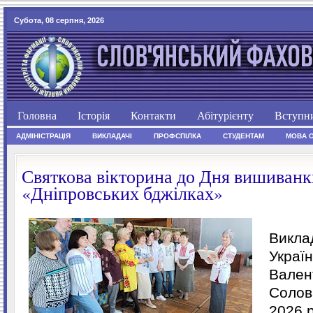
Субота, 08 серпня, 2026
Головна
Історія
Контакти
Абітурієнту
Вступн
АДМІНІСТРАЦІЯ
ВИКЛАДАЧІ
ПРОФСПІЛКА
СТУДЕНТАМ
МОВА 
Святкова вікторина до Дня вишиванк
«Дніпровських бджілках»
Виклад
Украї
Вален
Солов
2026 