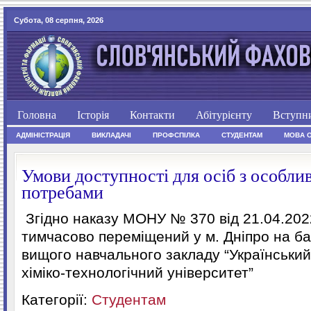
Субота, 08 серпня, 2026
Головна
Історія
Контакти
Абітурієнту
Вступн
АДМІНІСТРАЦІЯ
ВИКЛАДАЧІ
ПРОФСПІЛКА
СТУДЕНТАМ
МОВА 
Умови доступності для осіб з особли
потребами
Згідно наказу МОНУ № 370 від 21.04.20
тимчасово переміщений у м. Дніпро на б
вищого навчального закладу “Українськи
хіміко-технологічний університет”
Категорії:
Студентам