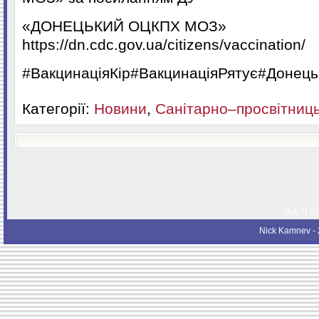
«ДОНЕЦЬКИЙ ОЦКПХ МОЗ»
https://dn.cdc.gov.ua/citizens/vaccination/
#ВакцинаціяКір#ВакцинаціяРятує#Донец
Категорії:
Новини
,
Санітарно–просвітниць
НА ПЛ
Nick Kamnev
- 