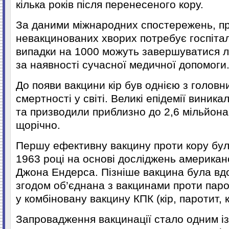
кілька років після перенесеного кору.
За даними міжнародних спостережень, пр
невакцинованих хворих потребує госпіталі
випадки на 1000 можуть завершуватися л
за наявності сучасної медичної допомоги
До появи вакцини кір був однією з головн
смертності у світі. Великі епідемії виника
та призводили приблизно до 2,6 мільйон
щорічно.
Першу ефективну вакцину проти кору бул
1963 році на основі досліджень американ
Джона Ендерса. Пізніше вакцина була вд
згодом об’єднана з вакцинами проти паро
у комбіновану вакцину КПК (кір, паротит, 
Запровадження вакцинації стало одним і