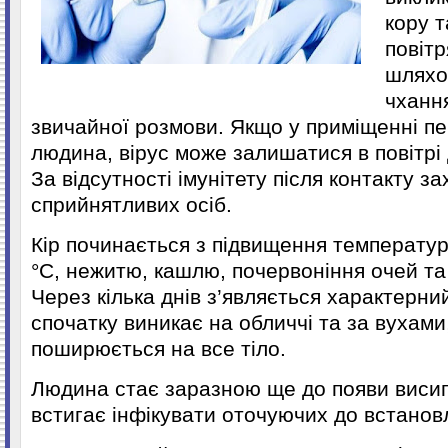
кору 
повіт
шляхо
чхання
звичайної розмови. Якщо у приміщенні п
людина, вірус може залишатися в повітрі 
За відсутності імунітету після контакту 
сприйнятливих осіб.
Кір починається з підвищення температур
°С, нежитю, кашлю, почервоніння очей та 
Через кілька днів з’являється характерни
спочатку виникає на обличчі та за вухами,
поширюється на все тіло.
Людина стає заразною ще до появи висип
встигає інфікувати оточуючих до встанов