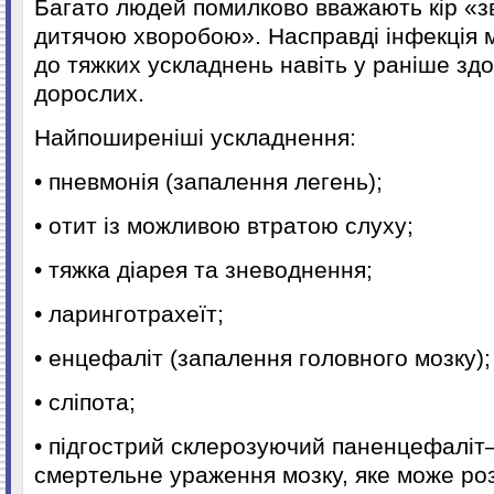
Багато людей помилково вважають кір «
дитячою хворобою». Насправді інфекція 
до тяжких ускладнень навіть у раніше здо
дорослих.
Найпоширеніші ускладнення:
• пневмонія (запалення легень);
• отит із можливою втратою слуху;
• тяжка діарея та зневоднення;
• ларинготрахеїт;
• енцефаліт (запалення головного мозку);
• сліпота;
• підгострий склерозуючий паненцефаліт—
смертельне ураження мозку, яке може ро