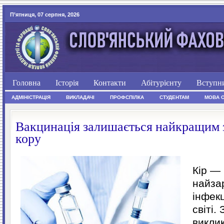
П’ятниця, 07 серпня, 2026
Головна
Історія
Контакти
Абітурієнту
Вступн
АДМІНІСТРАЦІЯ
ВИКЛАДАЧІ
ПРОФСПІЛКА
СТУДЕНТАМ
МОВА 
Вакцинація залишається найкращим 
кору
Кір — 
найза
інфек
світі.
викли