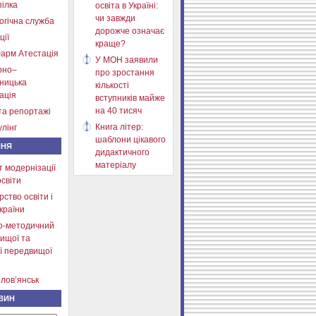
ілка
освіта в Україні:
чи завжди
огічна служба
дорожче означає
ції
краще?
арм Атестація
У МОН заявили
рно–
про зростання
тницька
кількості
ація
вступників майже
на 40 тисяч
та репортажі
Книга літер:
лінг
шаблони цікавого
ННЯ
дидактичного
матеріалу
т модернізації
освіти
рство освіти і
країни
о-методичний
ищої та
ї передвищої
лов’янськ
ВИН