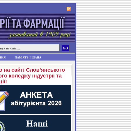
ННЯ
ПАМ'ЯТЬ І ШАНА
о на сайті Слов’янського
го коледжу індустрії та
ії!