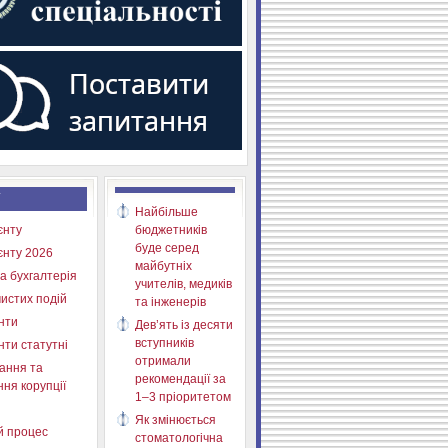
Найбільше
єнту
бюджетників
буде серед
єнту 2026
майбутніх
а бухгалтерія
учителів, медиків
истих подій
та інженерів
нти
Дев’ять із десяти
вступників
нти статутні
отримали
ання та
рекомендації за
ня корупції
1–3 пріоритетом
Як змінюється
й процес
стоматологічна