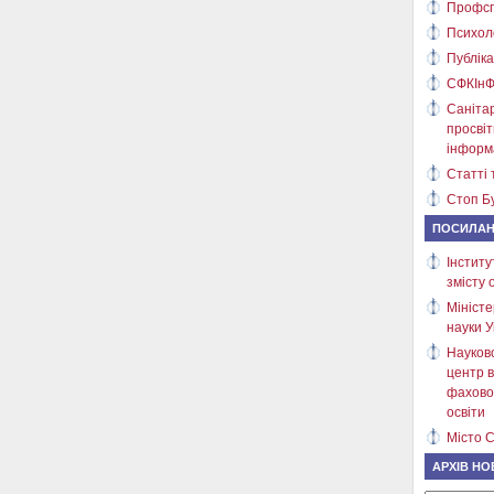
Профсп
Психол
Публіка
СФКІнФ
Саніта
просві
інформ
Статті 
Стоп Бу
ПОСИЛА
Інститу
змісту 
Міністе
науки У
Науков
центр в
фахово
освіти
Місто С
АРХІВ НО