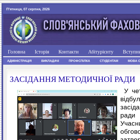
П’ятниця, 07 серпня, 2026
Головна
Історія
Контакти
Абітурієнту
Вступн
АДМІНІСТРАЦІЯ
ВИКЛАДАЧІ
ПРОФСПІЛКА
СТУДЕНТАМ
МОВА 
ЗАСІДАННЯ МЕТОДИЧНОЇ РАДИ
У чет
відб
засід
ради
Учас
обг
затв