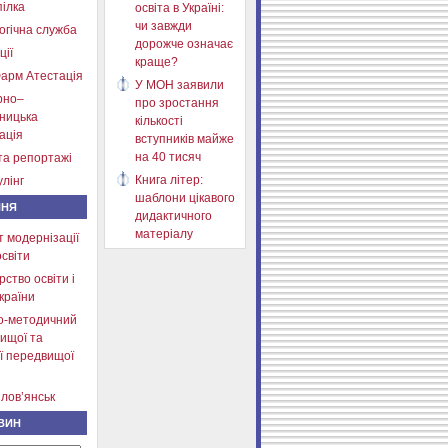
ілка
освіта в Україні:
чи завжди
огічна служба
дорожче означає
ції
краще?
арм Атестація
У МОН заявили
рно–
про зростання
тницька
кількості
ація
вступників майже
на 40 тисяч
та репортажі
Книга літер:
лінг
шаблони цікавого
ННЯ
дидактичного
матеріалу
т модернізації
освіти
рство освіти і
країни
о-методичний
ищої та
ї передвищої
лов’янськ
ВИН