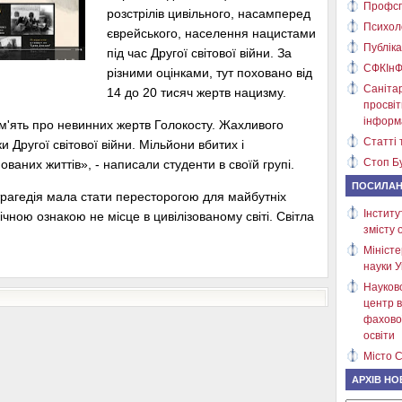
Профсп
розстрілів цивільного, насамперед
Психол
єврейського, населення нацистами
Публіка
під час Другої світової війни. За
СФКІнФ
різними оцінками, тут поховано від
Саніта
14 до 20 тисяч жертв нацизму.
просві
інформ
м'ять про невинних жертв Голокосту. Жахливого
Статті 
 Другої світової війни. Мільйони вбитих і
Стоп Бу
ваних життів», - написали студенти в своїй групі.
ПОСИЛА
трагедія мала стати пересторогою для майбутніх
Інститу
ічною ознакою не місце в цивілізованому світі. Світла
змісту 
Міністе
науки У
Науков
центр в
фахово
освіти
Місто С
АРХІВ НО