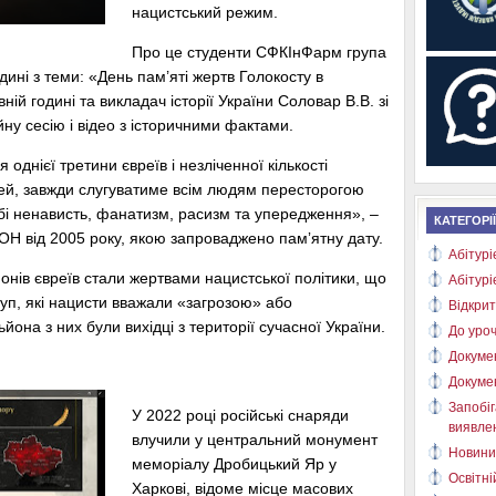
нацистський режим.
Про це студенти СФКІнФарм група
дині з теми: «День пам’яті жертв Голокосту в
ній годині та викладач історії України Соловар В.В. зі
ну сесію і відео з історичними фактами.
 однієї третини євреїв і незліченної кількості
тей, завжди слугуватиме всім людям пересторогою
обі ненависть, фанатизм, расизм та упередження», –
КАТЕГОРІЇ
ОН від 2005 року, якою запроваджено памʼятну дату.
Абітурі
ьйонів євреїв стали жертвами нацистської політики, що
Абітурі
уп, які нацисти вважали «загрозою» або
Відкрит
йона з них були вихідці з території сучасної України.
До уроч
Докуме
Докуме
Запобіг
У 2022 році російські снаряди
виявлен
влучили у центральний монумент
Новини
меморіалу Дробицький Яр у
Освітні
Харкові, відоме місце масових