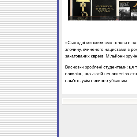
«Сьогодні ми схиляємо голови в па
злочину, вчиненого нацистами в роки
закатованих євреїв. Мільйони зруйно
Висновки зроблені студентами: ця 
поколінь, що лютій ненависті за етн
пам'ять усім невинно убієнним.