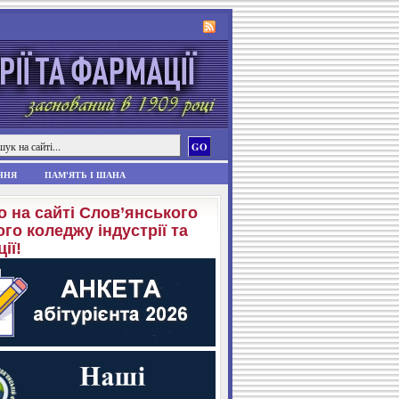
ННЯ
ПАМ'ЯТЬ І ШАНА
о на сайті Слов’янського
го коледжу індустрії та
ії!