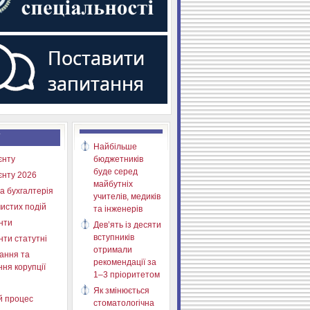
Найбільше
єнту
бюджетників
буде серед
єнту 2026
майбутніх
а бухгалтерія
учителів, медиків
истих подій
та інженерів
нти
Дев’ять із десяти
вступників
нти статутні
отримали
ання та
рекомендації за
ня корупції
1–3 пріоритетом
Як змінюється
й процес
стоматологічна