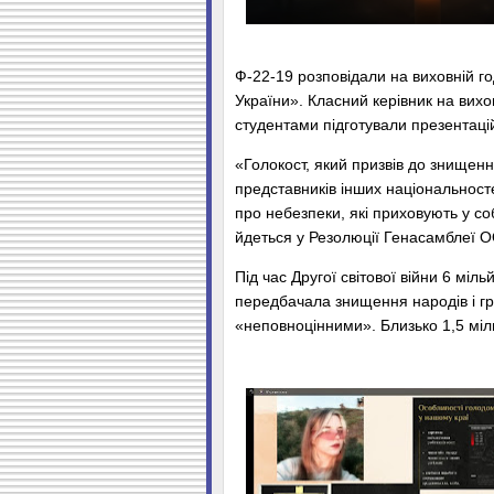
Ф-22-19 розповідали на виховній го
України». Класний керівник на вихов
студентами підготували презентацій
«Голокост, який призвів до знищення
представників інших національнос
про небезпеки, які приховують у с
йдеться у Резолюції Генасамблеї О
Під час Другої світової війни 6 міл
передбачала знищення народів і гр
«неповноцінними». Близько 1,5 міль