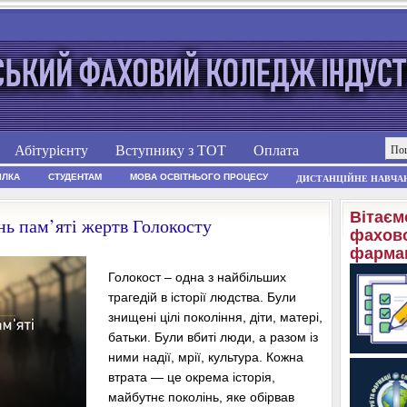
Абітурієнту
Вступнику з ТОТ
Оплата
ІЛКА
СТУДЕНТАМ
МОВА ОСВІТНЬОГО ПРОЦЕСУ
ДИСТАНЦІЙНЕ НАВЧА
Вітаєм
нь пам’яті жертв Голокосту
фахово
фармац
Голокост – одна з найбільших
трагедій в історії людства. Були
знищені цілі покоління, діти, матері,
батьки. Були вбиті люди, а разом із
ними надії, мрії, культура. Кожна
втрата — це окрема історія,
майбутнє поколінь, яке обірвав