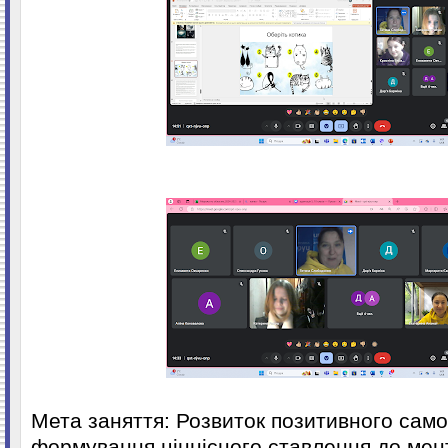
Мета заняття: Розвиток позитивного само
формування ціннісного ставлення до мен