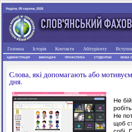
Неділя, 09 серпня, 2026
Головна
Історія
Контакти
Абітурієнту
Вступн
АДМІНІСТРАЦІЯ
ВИКЛАДАЧІ
ПРОФСПІЛКА
СТУДЕНТАМ
МОВА 
Слова, які допомагають або мотивує
дня.
Не бій
робіть
Не пот
щоб с
собі. 