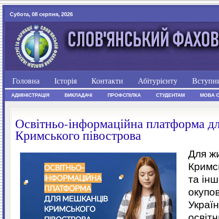
Субота, 08 серпня, 2026
Головна
Історія
Контакти
Абітурієнту
Вступн
АДМІНІСТРАЦІЯ
ВИКЛАДАЧІ
ПРОФСПІЛКА
СТУДЕНТАМ
МОВА 
Освітньо-інформаційна платформа д
Кримського півострова
Для ж
Кримс
та ін
окупо
Украї
освіт