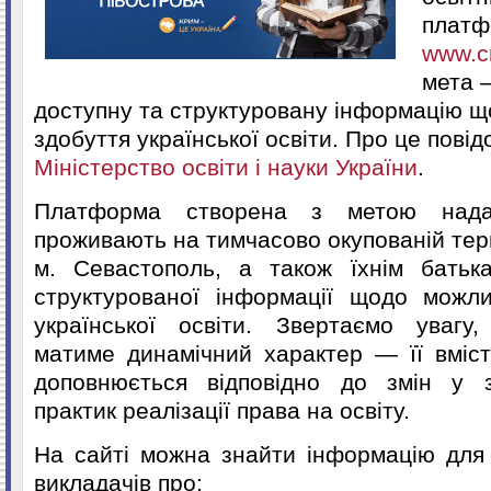
платф
www.c
мета 
доступну та структуровану інформацію 
здобуття української освіти. Про це пові
Міністерство освіти і науки України
.
Платформа створена з метою нада
проживають на тимчасово окупованій тер
м. Севастополь, а також їхнім батька
структурованої інформації щодо можли
української освіти. Звертаємо уваг
матиме динамічний характер — її вміс
доповнюється відповідно до змін у з
практик реалізації права на освіту.
На сайті можна знайти інформацію для д
викладачів про: