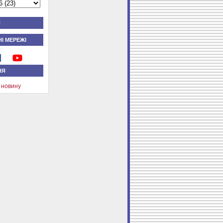
Я
І МЕРЕЖІ
НЯ
 новину