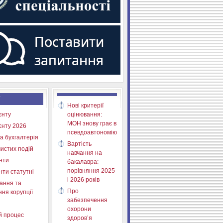
Нові критерії
єнту
оцінювання:
МОН знову грає в
єнту 2026
псевдоавтономію
а бухгалтерія
Вартість
истих подій
навчання на
нти
бакалавра:
порівняння 2025
нти статутні
і 2026 років
ання та
Про
ня корупції
забезпечення
охорони
й процес
здоров’я