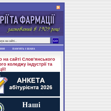
ННЯ
ПАМ'ЯТЬ І ШАНА
о на сайті Слов’янського
го коледжу індустрії та
ії!