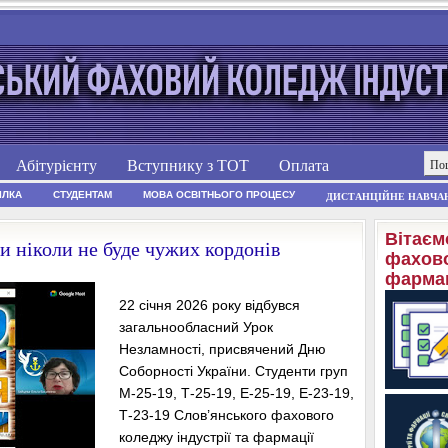
Абітурієнту
Вступнику з ТОТ
Оплата
ІЛКА
СТУДЕНТАМ
МОВА ОСВІТНЬОГО ПРОЦЕСУ
ДИСТАНЦІЙНЕ НАВЧА
Вітаєм
и ніколи не буде чужих кордонів
фахово
фармац
22 січня 2026 року відбувся
загальнообласний Урок
Незламності, присвячений Дню
Соборності України. Студенти груп
М-25-19, Т-25-19, Е-25-19, Е-23-19,
Т-23-19 Слов’янського фахового
коледжу індустрії та фармації