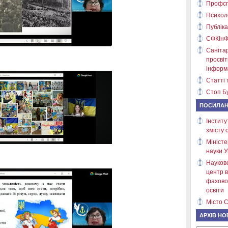
Профсп
Психол
Публіка
СФКІнФ
Саніта
просві
інформ
Статті 
Стоп Бу
ПОСИЛА
Інститу
змісту 
Міністе
науки У
Науков
центр в
фахово
освіти
Місто С
АРХІВ НО