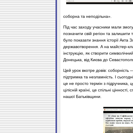
cоборна та неподільна».
Під час заходу учасники мали змогу
позначити свій регіон та залишити 
було показати знання історії Акта 
державотворення. А на майстер-кл
інструкцію, як створити символічн
Донецька, від Києва до Севастопол
Цей урок вкотре довів: соборність
підтримка та незламність. І сьогод
це не просто термін з підручника, 
цілісній країні, це спільні цінності
нашої Батьківщини.