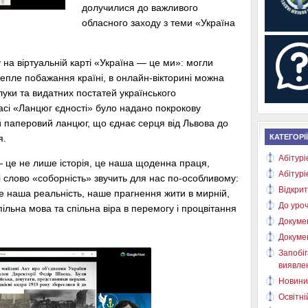
долучилися до важливого
обласного заходу з теми «Україна
 на віртуальній карті «Україна — це ми»: могли
тепле побажання країні, в онлайн-вікторині можна
Злуки та видатних постатей українського
асі «Ланцюг єдності» було надано покрокову
ий паперовий ланцюг, що єднає серця від Львова до
я.
КАТЕГОРІЇ
Абітурі
 — це не лише історія, це наша щоденна праця,
Абітурі
ні слово «соборність» звучить для нас по-особливому:
Відкрит
це наша реальність, наше прагнення жити в мирній,
До уроч
, спільна мова та спільна віра в перемогу і процвітання
Докуме
Докуме
Запобіг
виявлен
Новини
Освітні