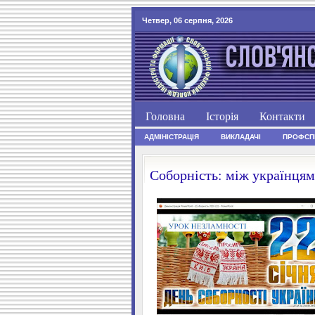
Четвер, 06 серпня, 2026
Головна
Історія
Контакти
АДМІНІСТРАЦІЯ
ВИКЛАДАЧІ
ПРОФСП
Соборність: між українцям