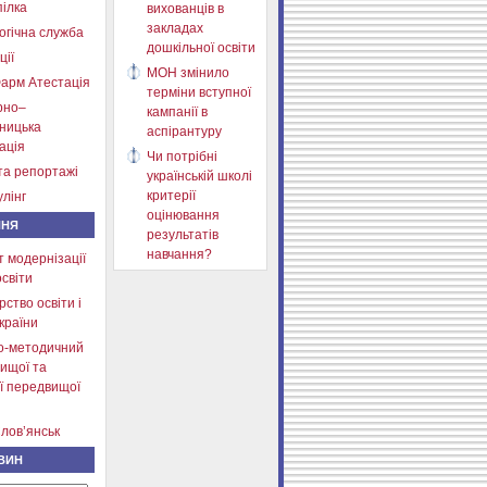
ілка
вихованців в
закладах
огічна служба
дошкільної освіти
ції
МОН змінило
арм Атестація
терміни вступної
рно–
кампанії в
тницька
аспірантуру
ація
Чи потрібні
та репортажі
українській школі
критерії
лінг
оцінювання
ННЯ
результатів
навчання?
т модернізації
освіти
рство освіти і
країни
о-методичний
ищої та
ї передвищої
лов’янськ
ВИН