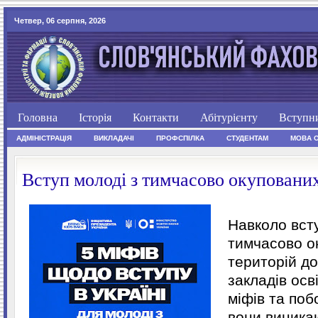
Четвер, 06 серпня, 2026
Головна
Історія
Контакти
Абітурієнту
Вступн
АДМІНІСТРАЦІЯ
ВИКЛАДАЧІ
ПРОФСПІЛКА
СТУДЕНТАМ
МОВА 
Вступ молоді з тимчасово окупованих
Навколо всту
тимчасово о
територій до
закладів осв
міфів та по
вони виника