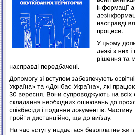
інформації 
дезінформаці
насправді в
процеси.
У цьому доп
деякі з них і
рішення та 
насправді передбачені.
Допомогу зі вступом забезпечують освітн
Україна» та «Донбас-Україна», які працюю
30 вересня. Вони супроводжують на всіх е
складання необхідних оцінювань до про
співбесіди і подання документів. Частину
пройти дистанційно, ще до виїзду.
На час вступу надається безоплатне житл