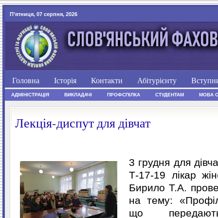
П’ятниця, 07 серпня, 2026
Головна
Історія
Контакти
Абітурієнту
Вступн
АДМІНІСТРАЦІЯ
ВИКЛАДАЧІ
ПРОФСПІЛКА
СТУДЕНТАМ
МОВА 
Лекція-диспут для дівчат
3 грудня для дівч
Т-17-19 лікар жін
Бирило Т.А. пров
на тему: «Профіл
що передают