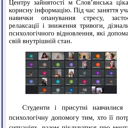
Центру зайнятості м Слов’янська ціка
корисну інформацію. Під час заняття у
навички опанування стресу, засто
релаксації і зниження тривоги, дізна
психологічного відновлення, які допом
свій внутрішній стан.
Студенти і присутні навчилися
психологічну допомогу тим, хто її пот
ситуаціях,
разом піклуватися про мент