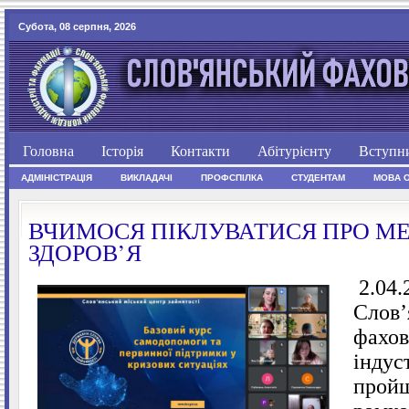
Субота, 08 серпня, 2026
Головна
Історія
Контакти
Абітурієнту
Вступн
АДМІНІСТРАЦІЯ
ВИКЛАДАЧІ
ПРОФСПІЛКА
СТУДЕНТАМ
МОВА 
ВЧИМОСЯ ПІКЛУВАТИСЯ ПРО М
ЗДОРОВ’Я
2.04.
Слов’
фахов
індус
пройш